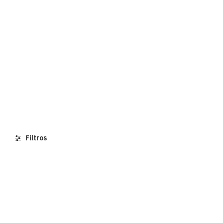
Filtros
Más nuevo